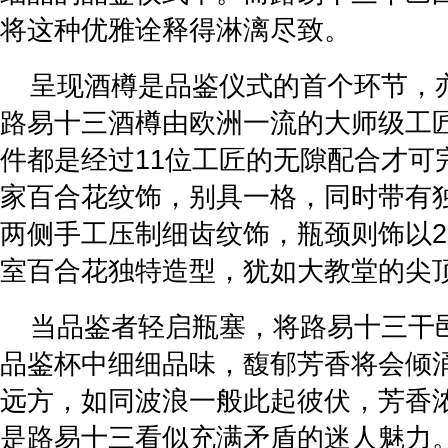
将这种优雅诠释得淋漓尽致。
呈现酒樽是品鉴仪式的首个环节，
路易十三酒樽由欧洲一流的大师级工
件都是经过11位工匠的无隙配合才可
家百合花纹饰，别具一格，同时带有
两侧手工压制细齿纹饰，瓶颈则饰以2
室百合花独特造型，犹如大教堂的尖
当品鉴者轻启瓶塞，将路易十三干邑
品鉴杯中细细品味，馥郁芳香将会倾
远方，如同波浪一般此起彼伏，芳香
是路易十三看似充满矛盾的迷人魅力