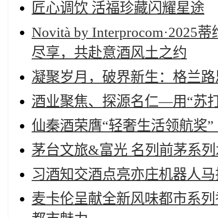
匠心调饮 活福珍藏闪耀星途
Novità by Interproc
尽享，共赴意酒风土之约
凝聚岁月，破界新生：格兰路
酒业聚焦、探源名仁—用“苏
仙秦酒荣膺“轻奢生活领航奖
茅台文旅&富光 名列前茅系
习酒知交酒点亮亦庄机器人马
麦卡伦呈献全新风味都市系列