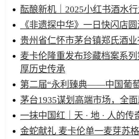
酝酿新机｜2025小红书酒水
《非遗探中华》一日快闪店圆
贵州省仁怀市茅台镇郑氏酒业
麦卡伦隆重发布珍藏档案系列
厚历史传承
第二届“永利臻典——中国葡
茅台1935谋划高端市场，全
一抹中国红｜天 · 地 · 人的传
金蛇献礼 麦卡伦单一麦芽苏