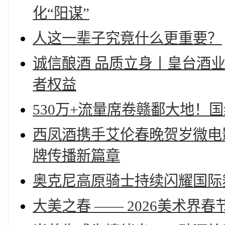
化“阳谋”
人这一辈子究竟什么更重要？
诚信酿酒 品质立身丨皇台酒
者权益
530万+流量席卷赣鄱大地！
西凤酒携手艾伦春晚贺岁微电
牌传播新篇章
奥克尼高原骑士持续闪耀国际
大美之春 —— 2026美术