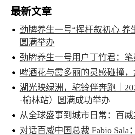
最新文章
劲牌养生一号“挥杆叙初心 养
圆满举办
劲牌养生一号用户丁竹君：笔
啤酒花与霞多丽的灵感碰撞，
湖光映绿洲，驼铃伴奔跑｜20
·榆林站）圆满成功举办
从全球盛事到城市日常：百威集团以
对话百威中国总裁 Fabio S