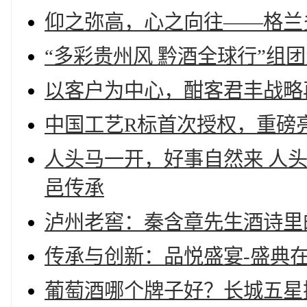
仰之弥高，心之向往——格兰多纳焕
“多彩贵州风 黔酒全球行”组
以客户为中心，酣客君丰战略
中国工艺R标首次授权，重磅
人头马一开，好事自然来 人头
邑传承
泸州老窖：秦含章先生酒诗里
传承与创新：品悦盛宴-盛典
葡萄酒哪个牌子好？长城五星