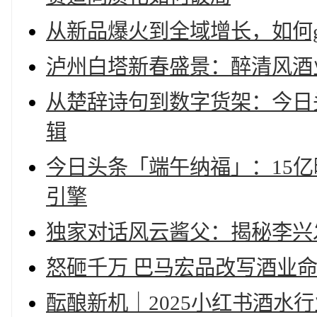
从新品爆火到全域增长，如何g
泸州白塔新春盛景：醉清风酒
从楚辞诗句到数字货架：今日
辑
今日头条「端午纳福」：15
引擎
独家对话风云酱父：揭秘李兴
怒砸千万 巴马宏品改写酒业
酝酿新机｜2025小红书酒水