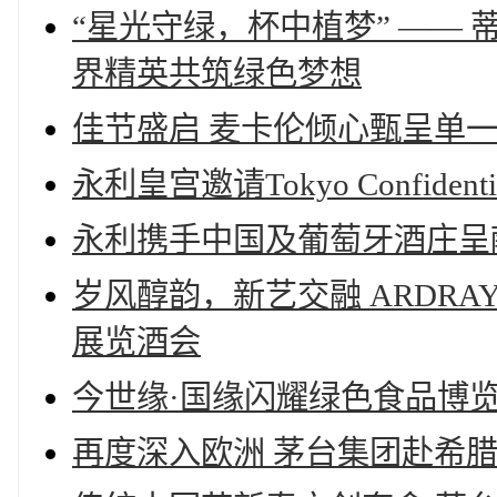
“星光守绿，杯中植梦” ——
界精英共筑绿色梦想
佳节盛启 麦卡伦倾心甄呈单
永利皇宫邀请Tokyo Confiden
永利携手中国及葡萄牙酒庄呈献
岁风醇韵，新艺交融 ARDR
展览酒会
今世缘·国缘闪耀绿色食品博
再度深入欧洲 茅台集团赴希