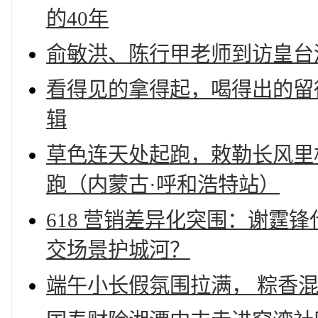
的40年
俞敏洪、陈行甲老师到访皇台
看得见的拿得起，喝得出的留
辑
草色连天处起跑，敕勒长风里相
跑（内蒙古·呼和浩特站）
618 营销差异化突围：谢霆
交场景护城河？
端午小长假氛围拉满， 粽香