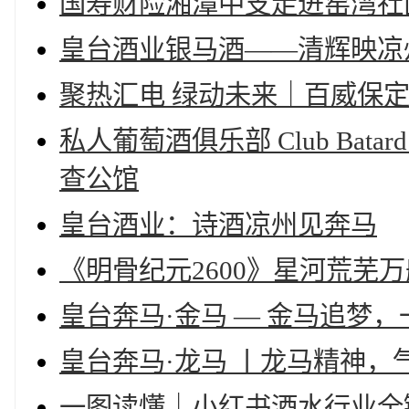
国寿财险湘潭中支走进窑湾社
皇台酒业银马酒——清辉映凉
聚热汇电 绿动未来｜百威保定
私人葡萄酒俱乐部 Club Ba
查公馆
皇台酒业：诗酒凉州见奔马
《明骨纪元2600》星河荒芜
皇台奔马·金马 — 金马追梦
皇台奔马·龙马 丨龙马精神，
一图读懂｜小红书酒水行业全