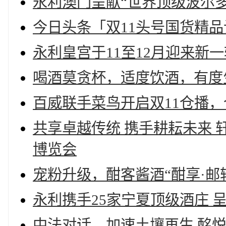
永利澳门呈献“世界顶级波尔多
今日头条「双11头号国货精品
永利皇宫于11至12月迎来新
喝酒莫贪杯，适度饮酒，有度
百威联手菜鸟开启双11仓播，
共享卓越传统 携手耕耘未来 
博览会
宠粉升级，酣客酱酒“酣享·邮
永利携手25家宁夏顶级酒庄 呈
中法对话，加速土壤再生 酩