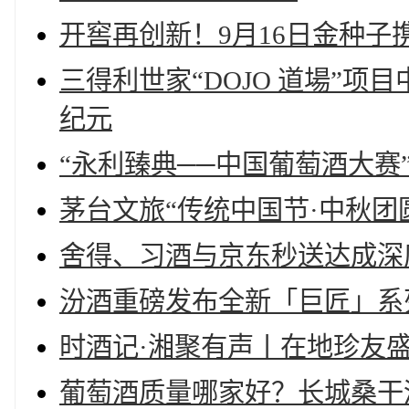
开窖再创新！9月16日金种
三得利世家“DOJO 道場”
纪元
“永利臻典──中国葡萄酒大赛”
茅台文旅“传统中国节·中秋
舍得、习酒与京东秒送达成深
汾酒重磅发布全新「巨匠」系
时酒记·湘聚有声丨在地珍友
葡萄酒质量哪家好？长城桑干