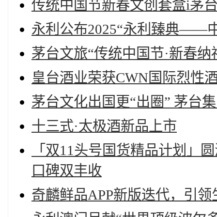
传统中国节新春文创套盒i茅
永利公布2025“永利臻典—
茅台文旅“传统中国节·新春纳
皇台酒业荣获CWN国际烈性
茅台文化出国更“出圈” 茅台
十三式·太极酒新品上市
「双11头号国货精品计划」
口碑双丰收
奇麟鲜品APP新版迭代，引