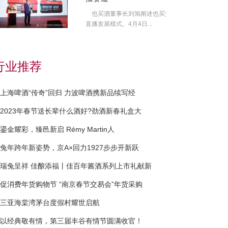
也买酒董事长刘旭阐述也买酒
直播发展模式。4月4日...
行业推荐
上海啤酒“传奇”回归 力波啤酒携新品续写经
2023年春节送长辈什么酒好?劲酒新春礼盒大
鎏金耀彩，臻邑新启 Rémy Martin人
兔年跨年新姿势，京A×回力1927步步开新跃
瑞兔呈祥 佳酿添福丨佳百年酱酒系列上市礼献新
促消费年货购物节 “南京春节交易会”年货采购
三亚海棠湾茅台度假村耀世启航
以经典敬有情，第三届丰谷有情节圆满收官！