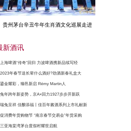
贵州茅台辛丑牛年生肖酒文化巡展走进
最新酒讯
上海啤酒“传奇”回归 力波啤酒携新品续写经
2023年春节送长辈什么酒好?劲酒新春礼盒大
鎏金耀彩，臻邑新启 Rémy Martin人
兔年跨年新姿势，京A×回力1927步步开新跃
瑞兔呈祥 佳酿添福丨佳百年酱酒系列上市礼献新
促消费年货购物节 “南京春节交易会”年货采购
三亚海棠湾茅台度假村耀世启航