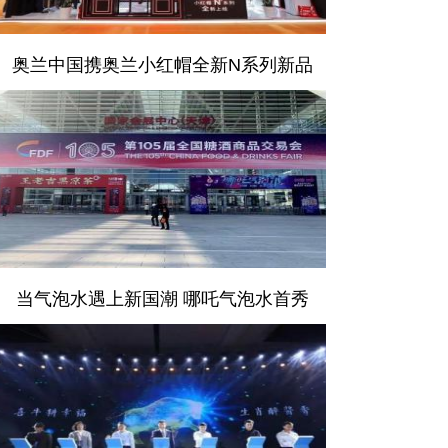
奥兰中国携奥兰小红帽全新N系列新品
当气泡水遇上新国潮 哪吒气泡水首秀