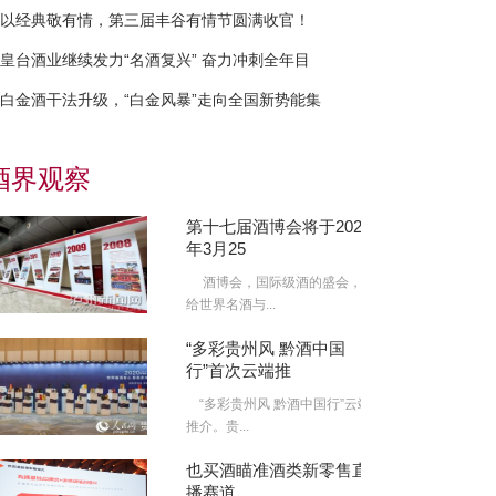
以经典敬有情，第三届丰谷有情节圆满收官！
皇台酒业继续发力“名酒复兴” 奋力冲刺全年目
白金酒干法升级，“白金风暴”走向全国新势能集
酒界观察
第十七届酒博会将于2022
年3月25
酒博会，国际级酒的盛会，
给世界名酒与...
“多彩贵州风 黔酒中国
行”首次云端推
“多彩贵州风 黔酒中国行”云端
推介。贵...
也买酒瞄准酒类新零售直
播赛道