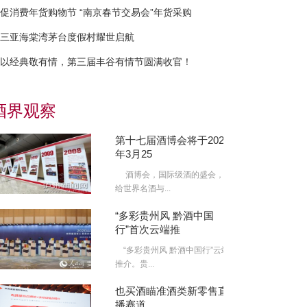
促消费年货购物节 “南京春节交易会”年货采购
三亚海棠湾茅台度假村耀世启航
以经典敬有情，第三届丰谷有情节圆满收官！
酒界观察
第十七届酒博会将于2022
年3月25
酒博会，国际级酒的盛会，
给世界名酒与...
“多彩贵州风 黔酒中国
行”首次云端推
“多彩贵州风 黔酒中国行”云端
推介。贵...
也买酒瞄准酒类新零售直
播赛道