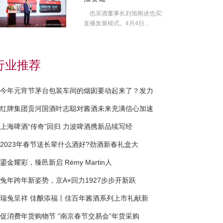
也买酒董事长刘旭阐述也买酒
直播发展模式。4月4日...
行业推荐
今年元宵节茅台包装车间的烟囱要动起来了？发力
红牌集团贡河国酒叶志聪对酱酒未来充满信心加速
上海啤酒“传奇”回归 力波啤酒携新品续写经
2023年春节送长辈什么酒好?劲酒新春礼盒大
鎏金耀彩，臻邑新启 Rémy Martin人
兔年跨年新姿势，京A×回力1927步步开新跃
瑞兔呈祥 佳酿添福丨佳百年酱酒系列上市礼献新
促消费年货购物节 “南京春节交易会”年货采购