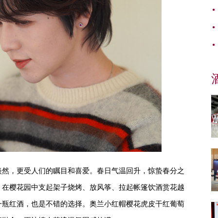
淡然，更受人们的瞩目和喜爱。春日气温回升，惊蛰春分之
。在樱花园中支起架子烧烤、放风筝、拉起帐篷饮酒赏花越
一瓶红酒，也是不错的选择。奥兰小红帽樱花虎皮干红葡萄