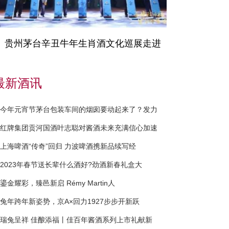
贵州茅台辛丑牛年生肖酒文化巡展走进
最新酒讯
今年元宵节茅台包装车间的烟囱要动起来了？发力
红牌集团贡河国酒叶志聪对酱酒未来充满信心加速
上海啤酒“传奇”回归 力波啤酒携新品续写经
2023年春节送长辈什么酒好?劲酒新春礼盒大
鎏金耀彩，臻邑新启 Rémy Martin人
兔年跨年新姿势，京A×回力1927步步开新跃
瑞兔呈祥 佳酿添福丨佳百年酱酒系列上市礼献新