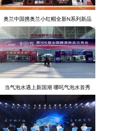
奥兰中国携奥兰小红帽全新N系列新品
当气泡水遇上新国潮 哪吒气泡水首秀