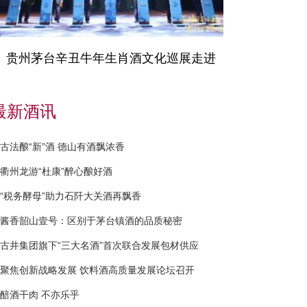
贵州茅台辛丑牛年生肖酒文化巡展走进
最新酒讯
古法酿“新”酒 德山有酒飘浓香
衢州龙游“杜康”醉心酿好酒
“税务酵母”助力石阡大关酒再飘香
酱香韶山壹号：区别于茅台镇酒的品质秘密
古井集团旗下“三大名酒”首次联合发展包材供应
聚焦创新战略发展 饮料酒高质量发展论坛召开
醅酒干肉 不亦乐乎