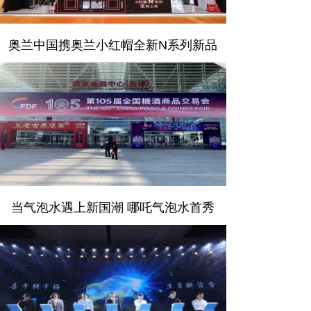
奥兰中国携奥兰小红帽全新N系列新品
当气泡水遇上新国潮 哪吒气泡水首秀