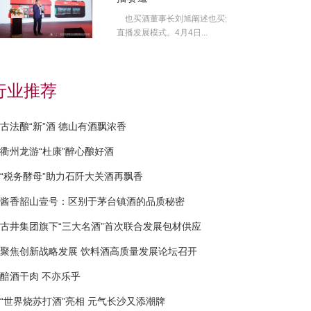
也买酒董事长刘旭阐述也买酒
直播发展模式。4月4日...
行业推荐
古法酿“新”酒 德山有酒飘浓香
衢州龙游“杜康”醉心酿好酒
“税务酵母”助力石阡大关酒再飘香
酱香韶山壹号：区别于茅台镇酒的品质秘密
古井集团旗下“三大名酒”首次联合发展包材供应
聚焦创新战略发展 饮料酒高质量发展论坛召开
醅酒干肉 不亦乐乎
“世界烧苏打酒”亮相 元气长沙又添潮牌