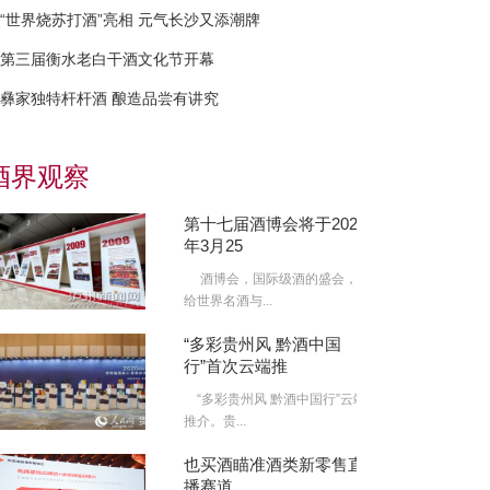
“世界烧苏打酒”亮相 元气长沙又添潮牌
第三届衡水老白干酒文化节开幕
彝家独特杆杆酒 酿造品尝有讲究
酒界观察
第十七届酒博会将于2022
年3月25
酒博会，国际级酒的盛会，
给世界名酒与...
“多彩贵州风 黔酒中国
行”首次云端推
“多彩贵州风 黔酒中国行”云端
推介。贵...
也买酒瞄准酒类新零售直
播赛道