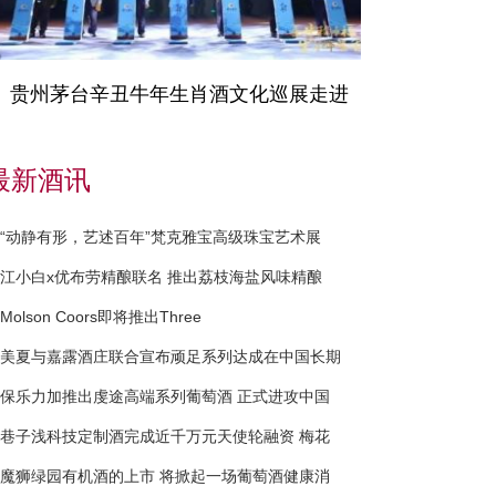
贵州茅台辛丑牛年生肖酒文化巡展走进
最新酒讯
“动静有形，艺述百年”梵克雅宝高级珠宝艺术展
江小白x优布劳精酿联名 推出荔枝海盐风味精酿
Molson Coors即将推出Three
美夏与嘉露酒庄联合宣布顽足系列达成在中国长期
保乐力加推出虔途高端系列葡萄酒 正式进攻中国
巷子浅科技定制酒完成近千万元天使轮融资 梅花
魔狮绿园有机酒的上市 将掀起一场葡萄酒健康消