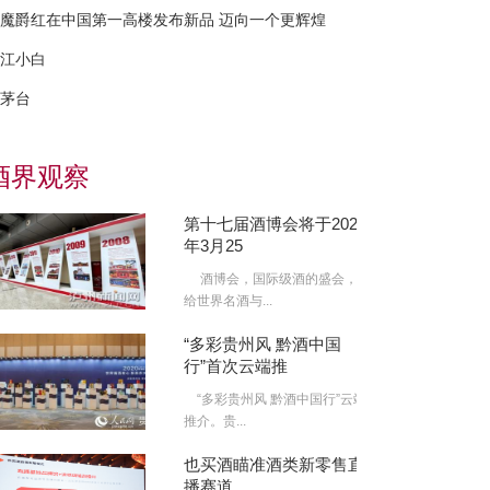
魔爵红在中国第一高楼发布新品 迈向一个更辉煌
江小白
茅台
酒界观察
第十七届酒博会将于2022
年3月25
酒博会，国际级酒的盛会，
给世界名酒与...
“多彩贵州风 黔酒中国
行”首次云端推
“多彩贵州风 黔酒中国行”云端
推介。贵...
也买酒瞄准酒类新零售直
播赛道