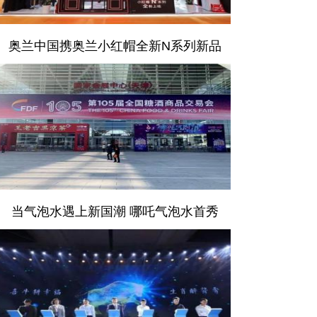
奥兰中国携奥兰小红帽全新N系列新品
当气泡水遇上新国潮 哪吒气泡水首秀