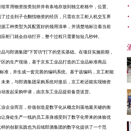
班组常用物资按类别井井有条地存放到独立柜格中，位置、
别了过去到子仓翻找物资的经历，只需在京工柜人机交互界
根据工种类型为其配置好的领用清单，并清楚地标注着当前
相应柜门就会自动打开，整个过程只需要短短几秒钟。
品与郎酒集团“下苦功”打下的坚实基础。在项目实施前期，
产区的生产现场，基于京东工业品打造的工业品标准商品
格标准，并生成一套完善的编码系统。基于该编码，京工柜能
。未来，与郎酒集团采购系统对接后，京工柜还能实现物资
自动发起采购申请，由京东工业品提前备货送货。
工业企业而言，价值创造是数字化从概念到落地最关键的衡
功让身处生产一线的员工亲身感受到了数字化带来的体验优
这样的创新实践也为后续郎酒集团的数字化提供了一个范