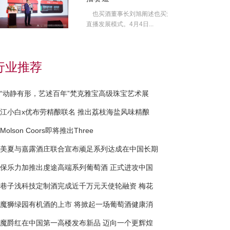
也买酒董事长刘旭阐述也买酒
直播发展模式。4月4日...
行业推荐
“动静有形，艺述百年”梵克雅宝高级珠宝艺术展
江小白x优布劳精酿联名 推出荔枝海盐风味精酿
Molson Coors即将推出Three
美夏与嘉露酒庄联合宣布顽足系列达成在中国长期
保乐力加推出虔途高端系列葡萄酒 正式进攻中国
巷子浅科技定制酒完成近千万元天使轮融资 梅花
魔狮绿园有机酒的上市 将掀起一场葡萄酒健康消
魔爵红在中国第一高楼发布新品 迈向一个更辉煌